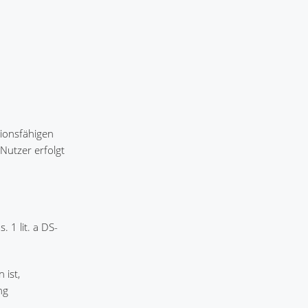
tionsfähigen
Nutzer erfolgt
 1 lit. a DS-
 ist,
ng