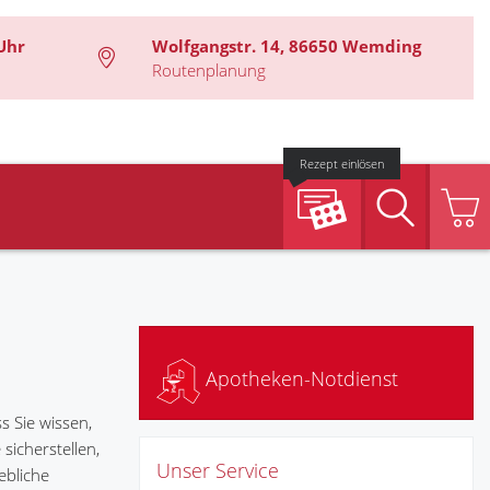
Uhr
Wolfgangstr. 14, 86650 Wemding
Routenplanung
Rezept einlösen
Suche
Apotheken-Notdienst
 Sie wissen,
icherstellen,
Unser Service
ebliche