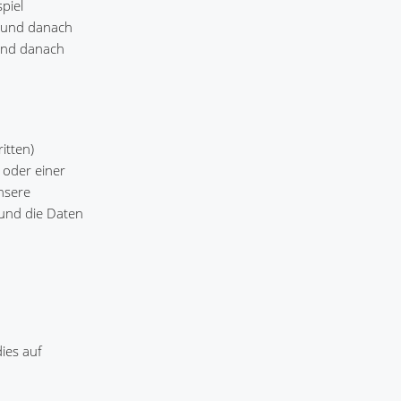
piel
t und danach
 und danach
itten)
 oder einer
unsere
 und die Daten
ies auf