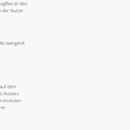
gfiles ist dies
n der Nutzer
eite zwingend
 auf dem
es Nutzers
im erneuten
rer