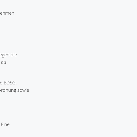
rnehmen
egen die
 als
. b BDSG.
sordnung sowie
 Eine