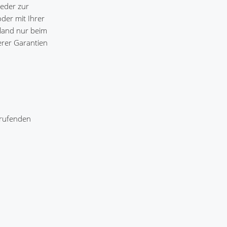
weder zur
oder mit Ihrer
ttland nur beim
erer Garantien
frufenden