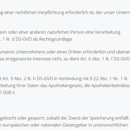
 einer rechtlichen Verpflichtung erforderlich ist, der unser Unte
erson oder einer anderen natürlichen Person eine Verarbeitung
 1 lit. d DS-GVO als Rechtsgrundlage.
s unseres Unternehmens oder eines Dritten erforderlich und überwi
erstgenannte Interesse nicht, so dient Art. 6 Abs. 1 lit. f DS-GVO
Art. 9 Abs. 2 lit. h DS-GVO in Verbindung mit § 22 Abs. 1 Nr. 1 lit
arbeitung Ihrer Daten das Apothekengesetz, die Apothekenbetrieb
0 SGB V.
öscht oder gesperrt, sobald der Zweck der Speicherung entfällt.
n europäischen oder nationalen Gesetzgeber in unionsrechtlichen